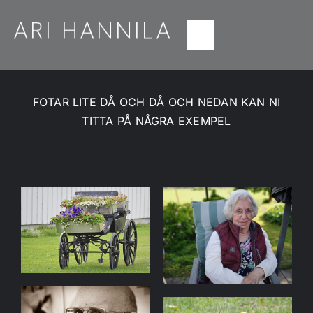
Fortsätt
till
Toggle
innehållet
Navigation
HEM
FOTAR LITE DÅ OCH DÅ OCH NEDAN KAN NI
FOTO
TITTA PÅ NÅGRA EXEMPEL
MUSIK
GIMP
KURÖN
PHUKET